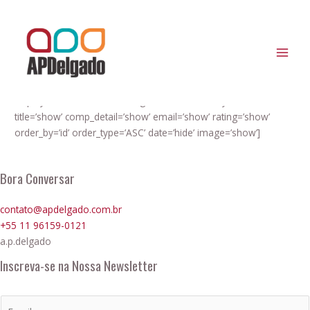
Ir
MAI
para
Depoimentos
MEN
o
conteúdo
O que dizem alguns de nossos clientes:
[ap_custom_testimonial type=’list-layout’ template=’template-1′
display_num=’all’ content_length=’full’ custom_layout=’disable’
title=’show’ comp_detail=’show’ email=’show’ rating=’show’
order_by=’id’ order_type=’ASC’ date=’hide’ image=’show’]
Bora Conversar
contato@apdelgado.com.br
+55 11 96159-0121
a.p.delgado
Inscreva-se na Nossa Newsletter