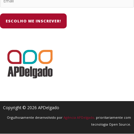
ESCOLHO ME INSCREVER!
Copyright © 2026 APDelgado
Orgulhosamente desenvolvido por
Agência APDelgado,
prioritariamente com
tecnologia Open Source.