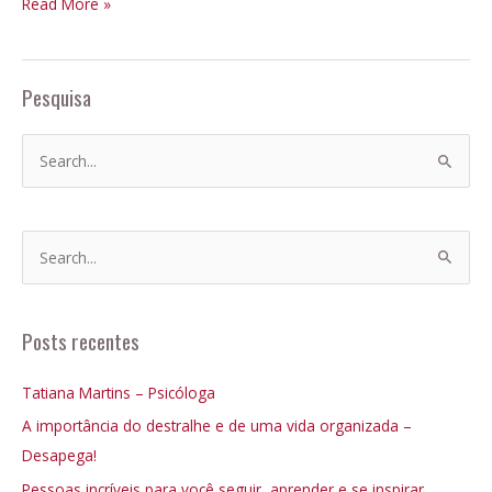
Read More »
Pesquisa
P
e
s
q
P
u
e
i
s
Posts recentes
s
q
a
u
Tatiana Martins – Psicóloga
r
i
A importância do destralhe e de uma vida organizada –
p
s
Desapega!
o
a
Pessoas incríveis para você seguir, aprender e se inspirar
r