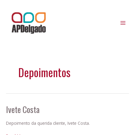
Ir
MAI
para
MEN
o
conteúdo
Depoimentos
Ivete Costa
Ivete
Costa
Depoimento da querida cliente, Ivete Costa.