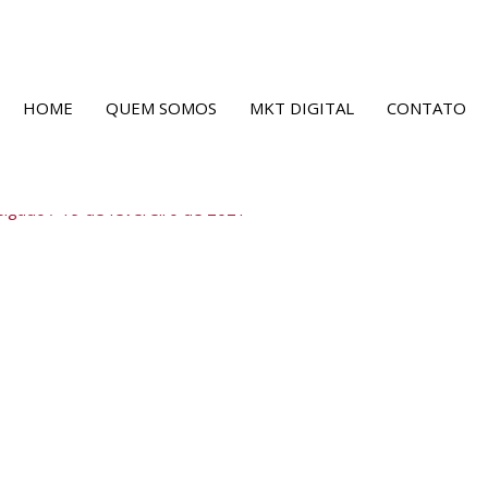
HOME
QUEM SOMOS
MKT DIGITAL
CONTATO
elgado
/
19 de fevereiro de 2021