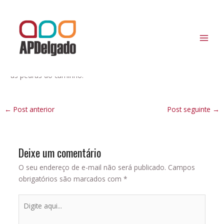
Ir
Post
MAI
para
navigation
Tá devagar?
MEN
o
conteúdo
Deixe um comentário
/
Uncategorized
Com técnicas simples e efetivas, podemos te ajudar a retirar
as pedras do caminho.
←
Post anterior
Post seguinte
→
Deixe um comentário
O seu endereço de e-mail não será publicado.
Campos
obrigatórios são marcados com
*
Digite
aqui...